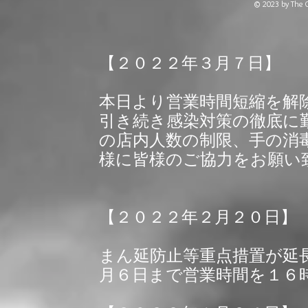
© 2023 by The C
【２０２２年３月７日】
本日より営業時間短縮を解
引き続き感染対策の徹底に
の店内人数の制限、手の消
様に皆様のご協力をお願い
【２０２２年２月２０日】
まん延防止等重点措置が延
月６
日まで営業時間を１６