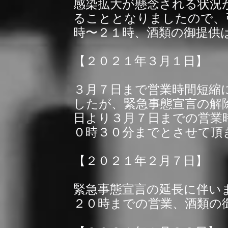
感染拡大が懸念される状況
ることとなりましたので、
時〜２１時、酒類の御提供
【２０２１年３月１日】
３月７日まで営業時間短縮
したが、緊急事態宣言の解
日より３月７日までの営業
０時３０分までとさせて頂
【２０２１年２月７日】
緊急事態宣言の延長に伴い
２０時までの営業、酒類の