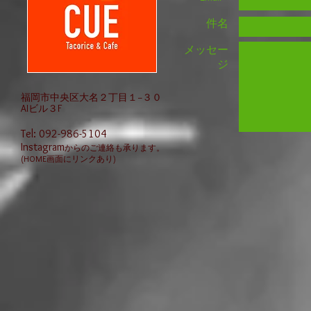
件名
メッセー
ジ
福岡市中央区大名２丁目１−３０
AIビル３F
Tel: 092-986-5104
Instagram
からのご連絡も承ります。
(HOME画面にリンクあり)